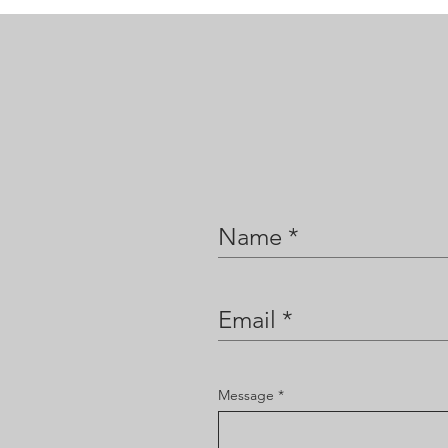
・発音でわからないところ
・カタカナ読みをやめたい
・ネイティブの音に近づき
・リスニング力を上げてい
・自分の発音を確認したい
☆★フランス語はまず文字
フランス語の数という、意
文字内で起こっている発音
☆★フランス語の発音は日
これを実際体感することが
百聞一見にしかずです。
発音記号も取り上げますの
☆★語彙と、音を一致させ
Message
日本語には母音は５つしか
いですが、それを文字と意
ます。