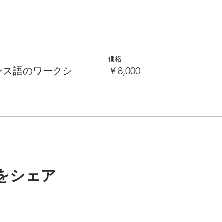
ールをフランス語の数から学ぶことができる
きる
は聞き取るときの覚えるべき発音ルール
らず、発音の際のテクニックを学ぶことができる
価格
s フランス語のワークシ
￥8,000
習をしたい、してみたい、覚えたい
学習たい
きるようになりたい
ールを学びたい、確認したい
、数の聞き取りが難しいと思っている
よくわからない
手意識を持っている
をシェア
認、見直しをしたい
きたい方
を抱えている方
に相違を感じている方