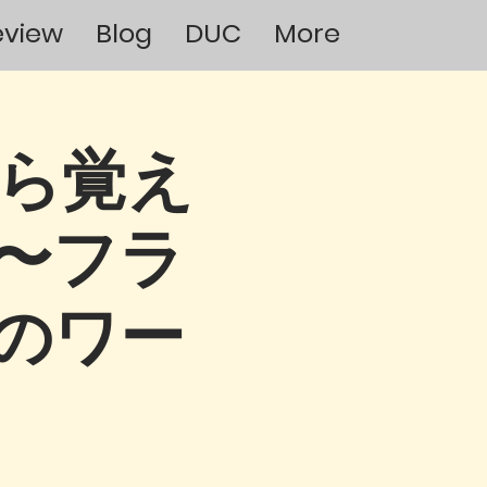
eview
Blog
DUC
More
数から覚え
〜フラ
のワー