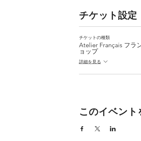
・フランス語の読み方のル
・発音記号を学ぶことがで
チケット設定
・数を使って話す時、また
・単体の音（音素）のみな
チケットの種類
□こんな人におすすめ！□
Atelier Françai
・フランス語の数の発音練
ョップ
・フランス語の音の基礎を
詳細を見る
・自分の発音を自己修正で
・フランス語の読み方のル
・発音記号を学びたい
・数の聞き取りができない
・数を使った表現の仕方が
・数の発音や聞き取りで苦
このイベント
・フランス語の発音を再確
・発音を抜本的に変えてい
・フランス語の発音に問題
・ネイティブと自分の発音
・リスニングができない方