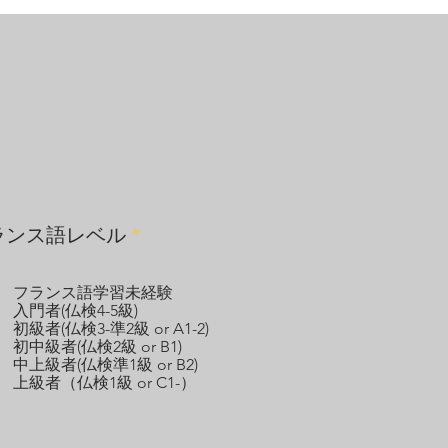
指します。
必
ランス語レベル
*
須
項
目
フランス語学習未経験
入門者(仏検4-5級)
初級者(仏検3-準2級 or A1-2)
初中級者(仏検2級 or B1)
中上級者(仏検準1級 or B2)
上級者（仏検1級 or C1-）
音素のみだと取り扱いが難し
深めて、その習得を目指し