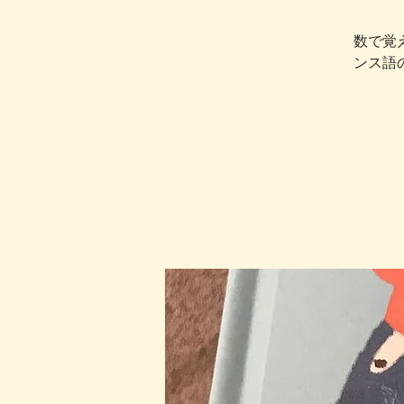
数で覚
ンス語