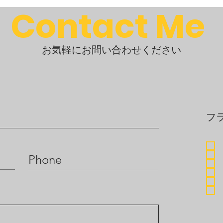
Contact Me
がある方
方
たい方
きたい方
​お気軽にお問い合わせください
方
を読む（音読）のが難しい☆★
味を覚えるのに難しくない語彙を取り上げながら、
の読み取り方を見て、音で発音ルールを覚えていけるように目
フ
本語の発音とは異なる☆★
できます。
で、一緒に学習が可能です。
て、音そのものの理解と習得を目指す☆★
ありませんが、フランス語には16ー19音の母音があります。
味と音との関連性を高めることによって、体感性を高め理解を