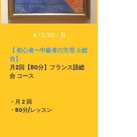
￥15,000 / 月
【 初心者〜中級者の方用 ☆総
合】
月2回【80分】フランス語総
合 コース
受講者の目的や目標に応じた内容
・月 2 回
・80分/レッスン