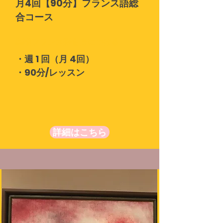
月4回【90分】フランス語総
合コース
基礎フランス語を身につける
・週 1 回（月 4回）
・90分/レッスン
詳細はこちら