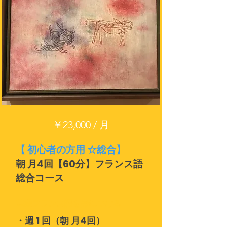
￥23,000 / 月
【 初心者の方用 ☆総合】
朝 月4回【60分】フランス語
総合コース
基礎フランス語を身につける
・週 1 回（朝 月4回）