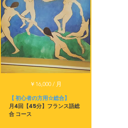
￥16,000 / 月
【 初心者の方用☆総合】
月4回【45分】フランス語総
合 コース