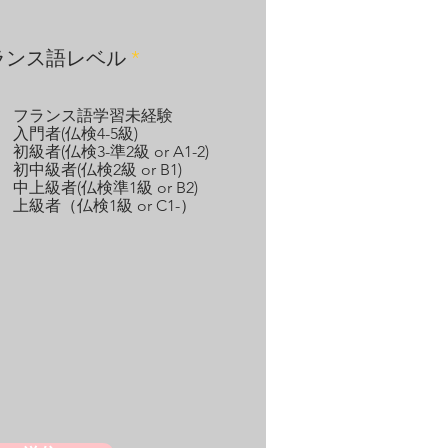
必
ランス語レベル
*
須
項
目
フランス語学習未経験
入門者(仏検4-5級)
初級者(仏検3-準2級 or A1-2)
初中級者(仏検2級 or B1)
中上級者(仏検準1級 or B2)
上級者（仏検1級 or C1-）