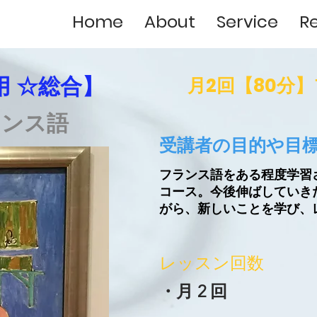
Home
About
Service
R
月2回【80分
用 ☆総合】
ランス語
受講者の目的や目
フランス語をある程度学習
コース。今後伸ばしていき
がら、新しいことを学び、
​レッスン回数
・月 2 回