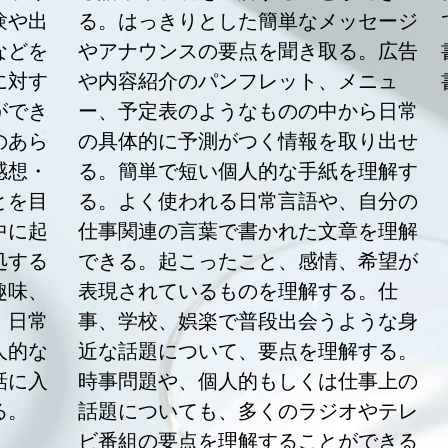
験や出
る。はっきりとした簡単なメッセージ
などを
やアナウンスの要点を聞き取る。広告
に対す
や内容紹介のパンフレット、メニュ
ができ
ー、予定表のようなものの中から日常
のあら
の具体的に予測がつく情報を取り出せ
感想・
る。簡単で短い個人的な手紙を理解す
とを目
る。よく使われる日常言語や、自分の
中に起
仕事関連の言葉で書かれた文章を理解
処する
できる。起こったこと、感情、希望が
趣味、
表現されているものを理解する。仕
、日常
事、学校、娯楽で普段出会うような身
人的な
近な話題について、要点を理解する。
話に入
時事問題や、個人的もしくは仕事上の
る。
話題についても、多くのラジオやテレ
ビ番組の要点を理解することができる