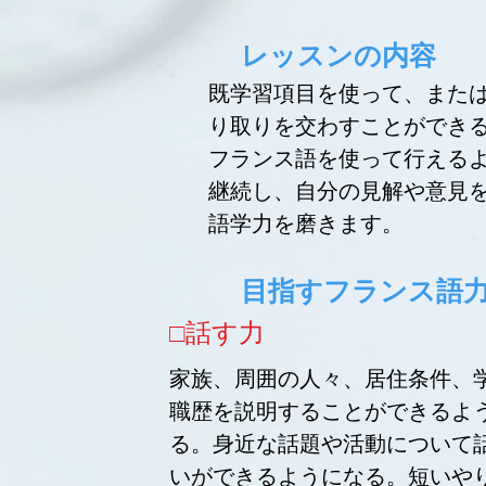
レッスンの内容
既学習項目を使って、また
り取りを交わすことができ
フランス語を使って行える
継続し、自分の見解や意見
語学力を磨きます。
目指すフランス語
​□話す力​
家族、周囲の人々、居住条件、
職歴を説明することができるよ
る。身近な話題や活動について
いができるようになる。短いや