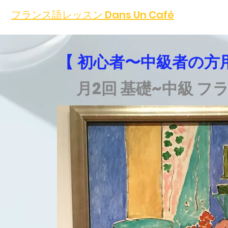
フランス語レッスン Dans Un Café
【 初心者〜中級者の方
月2回 基礎~中級 フ