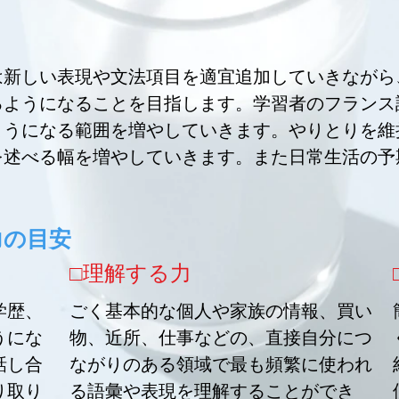
は新しい表現や文法項目を適宜追加していきながら
るようになることを目指します。学習者のフランス
ようになる範囲を増やしていきます。やりとりを維
を述べる幅を増やしていきます。また日常生活の予
力の目安
​□理解する力​
学歴、
ごく基本的な個人や家族の情報、買い
うにな
物、近所、仕事などの、直接自分につ
話し合
ながりのある領域で最も頻繁に使われ
り取り
る語彙や表現を理解することができ