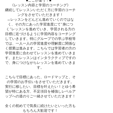
■ここが違う！■
《レッスン内容と学習のコーチング》
継続してレッスンいただく方に学習のコーチ
ングをさせていただきます！
→レッスンをどんどん進めていくのではな
く、その方にあった学習進度にて”身につ
く”レッスンを進めていき、学習される方の
目標に近づけるように学習内容をコーチング
していきます。特にグループでの学ぶ学校等
では、一人一人の学習進度や理解度に関係な
く授業は進みます。こちらでは学習者の方の
学習進度に合わせてレッスンを進めていきま
す。またレッスンはインタラクティブですの
で、身につけながらレッスンを進めていきま
す。
こちらで目標にあった、ロードマップと、そ
の学習のお手伝いをさせていただきます。
実行に移したい、目標を叶えたい！とゆう希
望が特にある方、不足項目を補強しレベルア
ップへの道のりご一緒させていただきます！
全くの初めてで気長に続けたいといった方も
もちろん大歓迎です！