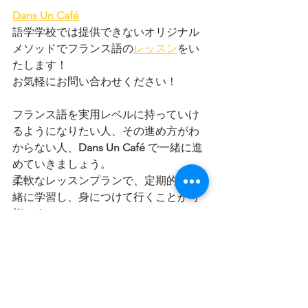
Dans Un Café
語学学校では提供できないオリジナル
メソッドでフランス語の
レッスン
を
い
たします！
お気軽にお問い合わせください！
フランス語を実用レベルに持っていけ
るようになりたい人、その進め方がわ
からない人、
Dans Un Café 
で一緒に進
めていきましょう。
柔軟なレッスンプランで、定期的に一
緒に学習し、身につけて行くことが可
能です。
 Dans Un Café
 のフランス語レッスンの
個人定期レッスンプランは
こちら
お試し
レッスンはこちら
からどうぞ！
レッスンのレビューは
こちら
から