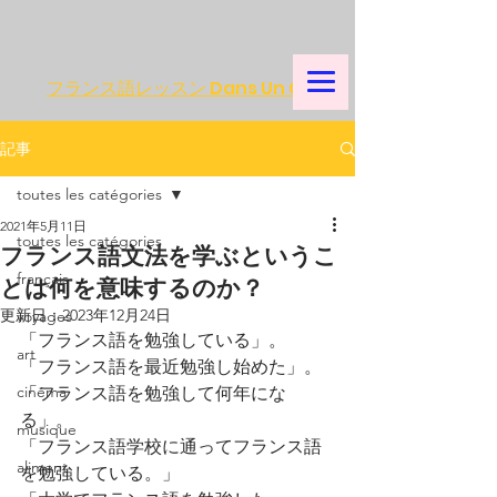
フランス語レッスン Dans Un Café
記事
toutes les catégories
2021年5月11日
toutes les catégories
フランス語文法を学ぶというこ
français
とは何を意味するのか？
更新日：
2023年12月24日
voyages
「フランス語を勉強している」。
art
「フランス語を最近勉強し始めた」。
cinéma
「フランス語を勉強して何年にな
る」。
musique
「フランス語学校に通ってフランス語
aliment
を勉強している。」