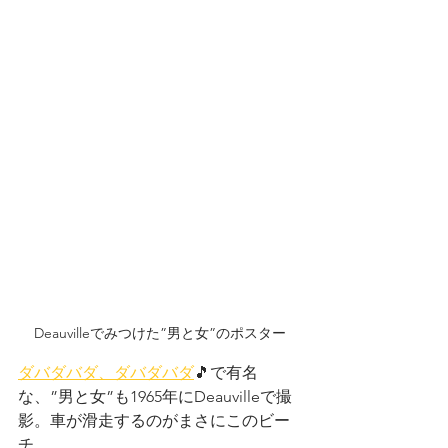
Deauvilleでみつけた”男と女”のポスター
ダバダバダ、ダバダバダ
🎵で有名
な、”男と女”も1965年にDeauvilleで撮
影。車が滑走するのがまさにこのビー
チ。