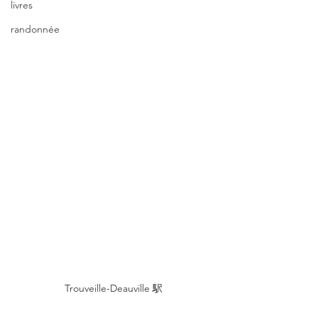
livres
randonnée
Trouveille-Deauville 駅