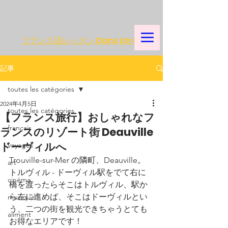
フランス語レッスン Dans Un Café
記事
toutes les catégories
2024年4月5日
toutes les catégories
【フランス旅行】おしゃれなフ
français
ランスのリゾート街 Deauville
ドーヴィルへ
voyages
Trouville-sur-Mer の隣町、Deauville。
art
トルヴィル - ドーヴィル駅をでて右に
cinéma
橋を渡ったらそこはトルヴィル、駅か
ら左に進めば、そこはドーヴィルとい
musique
う、二つの街を観光できちゃうとても
aliment
お得なエリアです！